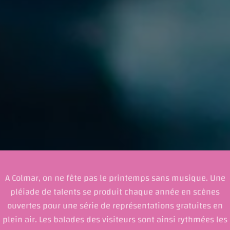
A Colmar, on ne fête pas le printemps sans musique. Une
pléiade de talents se produit chaque année en scènes
ouvertes pour une série de représentations gratuites en
plein air. Les balades des visiteurs sont ainsi rythmées les