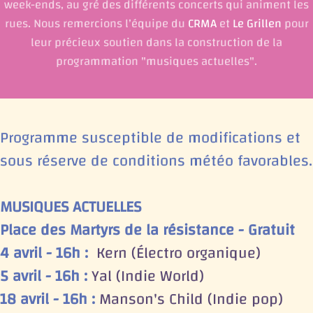
week-ends, au gré des différents concerts qui animent les
rues. Nous remercions l’équipe du
CRMA
et
Le Grillen
pour
leur précieux soutien dans la construction de la
programmation "musiques actuelles".
Programme susceptible de modifications et
sous réserve de conditions météo favorables.
MUSIQUES ACTUELLES
Place des Martyrs de la résistance - Gratuit
4 avril - 16h :
Kern (Électro organique)
5 avril - 16h :
Yal (Indie World)
18 avril - 16h :
Manson's Child (Indie pop)